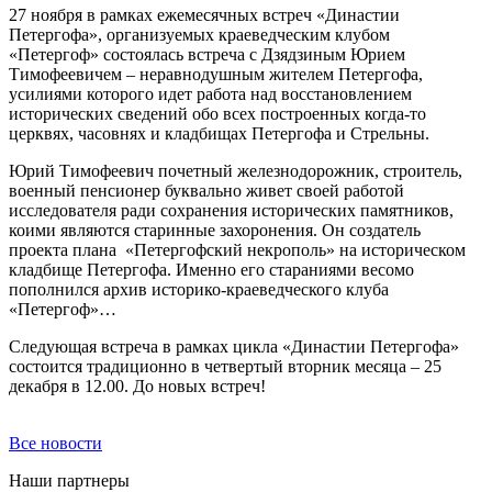
27 ноября в рамках ежемесячных встреч «Династии
Петергофа», организуемых краеведческим клубом
«Петергоф» состоялась встреча с Дзядзиным Юрием
Тимофеевичем – неравнодушным жителем Петергофа,
усилиями которого идет работа над восстановлением
исторических сведений обо всех построенных когда-то
церквях, часовнях и кладбищах Петергофа и Стрельны.
Юрий Тимофеевич почетный железнодорожник, строитель,
военный пенсионер буквально живет своей работой
исследователя ради сохранения исторических памятников,
коими являются старинные захоронения. Он создатель
проекта плана «Петергофский некрополь» на историческом
кладбище Петергофа. Именно его стараниями весомо
пополнился архив историко-краеведческого клуба
«Петергоф»…
Следующая встреча в рамках цикла «Династии Петергофа»
состоится традиционно в четвертый вторник месяца – 25
декабря в 12.00. До новых встреч!
Все новости
Наши партнеры