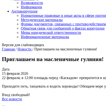
Возможности
Информация
Антикоррупция
Нормативные правовые и иные акты в сфере проти
Методические материалы
Формы документов, связанных с противодействием
Обратная связь для сообщений о фактах коррупции
Меры юридической ответственности
Информационные материалы
Версия для слабовидящих
Главная
/
Новости
/
Приглашаем на масленичные гуляния!
Приглашаем на масленичные гуляния!
Дата
15 февраля 2026
22 февраля, в 12:00 площадь перед «Каскадом» превратится в
Приходите петь, танцевать и водить хороводы! Обещаем море у
Вход свободный!
Все новости