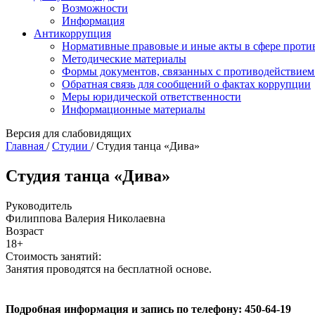
Возможности
Информация
Антикоррупция
Нормативные правовые и иные акты в сфере проти
Методические материалы
Формы документов, связанных с противодействием
Обратная связь для сообщений о фактах коррупции
Меры юридической ответственности
Информационные материалы
Версия для слабовидящих
Главная
/
Студии
/
Студия танца «Дива»
Студия танца «Дива»
Руководитель
Филиппова Валерия Николаевна
Возраст
18+
Стоимость занятий:
Занятия проводятся на бесплатной основе.
Подробная информация и запись по телефону:
450-64-19